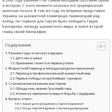
В 2002 году Карякин стал самым молодым гроссмейстером
в истории. С этого момента началась его триумфальная
взлетная полоса.
В том же году он впервые представил
Украину на шахматной олимпиаде, привнесший ряд
побед. Но главное для Сергея было победить Гарри
Каспарова, легенду шахматного мира, в книге второй
главы своей биографии.
Содержание
Ранние годы и начало карьеры
Детство и семья
Признание таланта и первые успехи
Возрастной период и международное признание
Переход в профессиональный шахматный мир
Первые победы на крупнейших турнирах
Становление великим мастером
Обладатель звания Гроссмейстера
Успехи на чемпионате мира и борьба с лидерами
Вопрос-ответ:
Какая дата рождения у Сергея Карякина?
Когда Сергей Карякин стал международным