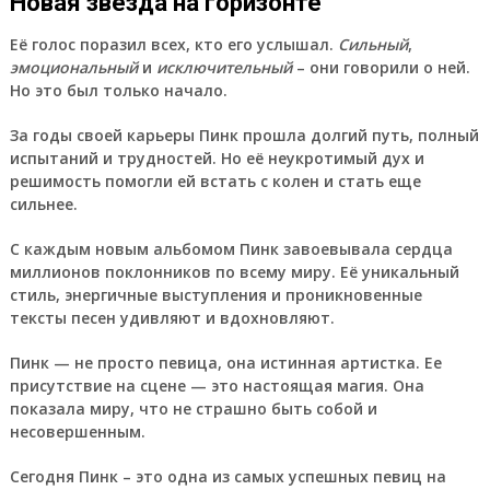
Новая звезда на горизонте
Её голос поразил всех, кто его услышал.
Сильный
,
эмоциональный
и
исключительный
– они говорили о ней.
Но это был только начало.
За годы своей карьеры
Пинк
прошла долгий путь, полный
испытаний и трудностей. Но её неукротимый дух и
решимость помогли ей встать с колен и стать еще
сильнее.
С каждым новым альбомом
Пинк
завоевывала сердца
миллионов поклонников по всему миру. Её уникальный
стиль, энергичные выступления и проникновенные
тексты песен удивляют и вдохновляют.
Пинк
— не просто певица, она истинная артистка. Ее
присутствие на сцене — это настоящая магия. Она
показала миру, что не страшно быть собой и
несовершенным.
Сегодня
Пинк
– это одна из самых успешных певиц на