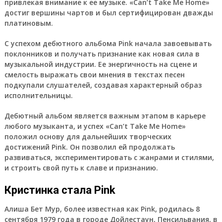
привлекая внимание к ее музыке. «Can’t Take Me Home»
достиг вершины чартов и был сертифицирован дважды
платиновым.
С успехом дебютного альбома Pink начала завоевывать
поклонников и получать признание как новая сила в
музыкальной индустрии. Ее энергичность на сцене и
смелость выражать свои мнения в текстах песен
подкупали слушателей, создавая характерный образ
исполнительницы.
Дебютный альбом является важным этапом в карьере
любого музыканта, и успех «Can’t Take Me Home»
положил основу для дальнейших творческих
достижений Pink. Он позволил ей продолжать
развиваться, экспериментировать с жанрами и стилями,
и строить свой путь к славе и признанию.
Кристинка стала Pink
Алиша Бет Мур
, более известная как Pink, родилась 8
сентября 1979 года в городе Дойлестаун, Пенсильвания, в