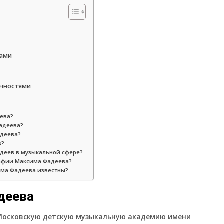
тами
ичностями
еева?
Фадеева?
адеева?
в?
деев в музыкальной сфере?
рафии Максима Фадеева?
има Фадеева известны?
деева
 Московскую детскую музыкальную академию имени