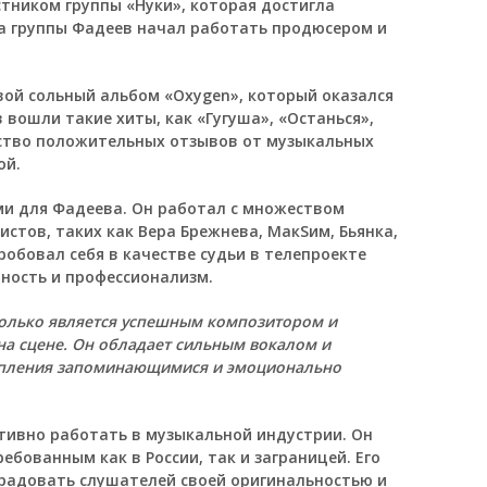
стником группы «Нуки», которая достигла
ла группы Фадеев начал работать продюсером и
вой сольный альбом «Oxygen», который оказался
вошли такие хиты, как «Гугуша», «Останься»,
ество положительных отзывов от музыкальных
ой.
и для Фадеева. Он работал с множеством
истов, таких как Вера Брежнева, МакSим, Бьянка,
обовал себя в качестве судьи в телепроекте
тность и профессионализм.
только является успешным композитором и
на сцене. Он обладает сильным вокалом и
тупления запоминающимися и эмоционально
тивно работать в музыкальной индустрии. Он
ебованным как в России, так и заграницей. Его
адовать слушателей своей оригинальностью и