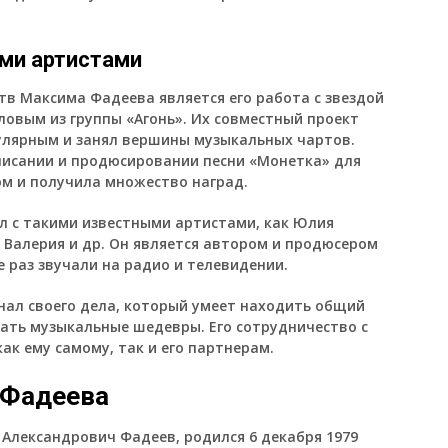
ми артистами
тв Максима Фадеева является его работа с звездой
ловым из группы «Агонь». Их совместный проект
пулярным и занял вершины музыкальных чартов.
писании и продюсировании песни «Монетка» для
ом и получила множество наград.
л с такими известными артистами, как Юлия
, Валерия и др. Он является автором и продюсером
е раз звучали на радио и телевидении.
ал своего дела, который умеет находить общий
вать музыкальные шедевры. Его сотрудничество с
ак ему самому, так и его партнерам.
 Фадеева
Александрович Фадеев, родился 6 декабря 1979