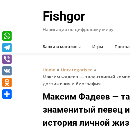
Skip
to
Fishgor
content
Навигация по цифровому миру
WhatsApp
Банки и магазины
Игры
Прогр
Telegram
Viber
Home
Uncategorised
Максим Фадеев — талантливый компо
VK
достижения и биография
Odnoklassniki
Максим Фадеев — т
Отправить
знаменитый певец 
история личной жиз