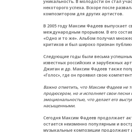
уникальность. В молодости он стал уча
некоторого успеха. Вскоре после разва
композитором для других артистов.
В 2005 году Максим Фадеев выпускает с
международным прорывом. В его состав 
«Одно и то же». Альбом получил множ
критиков и был широко признан публик
Следующие годы были весьма успешным
известных российских и зарубежных арт
Джиган и др. Максим Фадеев также попр
«Голос», где он проявил свою компетен
Важно отметить, что Максим Фадеев не 
продюсером, но и исполняет свои песни 
эмоциональностью, что делает его выс
насыщенными.
Сегодня Максим Фадеев продолжает ак
остается неизменно популярным и востр
музыкальные композиции продолжают р