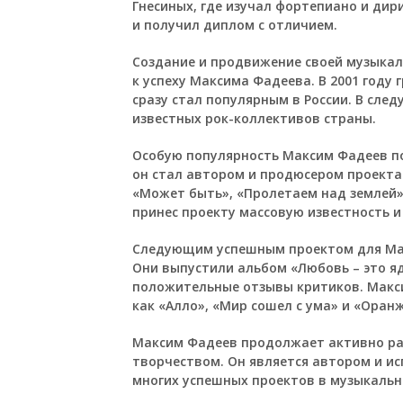
Гнесиных, где изучал фортепиано и дир
и получил диплом с отличием.
Создание и продвижение своей музыкал
к успеху Максима Фадеева. В 2001 году
сразу стал популярным в России. В сле
известных рок-коллективов страны.
Особую популярность Максим Фадеев пол
он стал автором и продюсером проекта
«Может быть», «Пролетаем над землей»
принес проекту массовую известность и
Следующим успешным проектом для Мак
Они выпустили альбом «Любовь – это я
положительные отзывы критиков. Макс
как «Алло», «Мир сошел с ума» и «Оран
Максим Фадеев продолжает активно ра
творчеством. Он является автором и и
многих успешных проектов в музыкальн