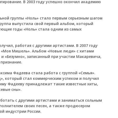
игирование. В 2003 году успешно окончил академию
ьной группы «Ноль» стало первым серьезным шагом
 группа выпустила свой первый альбом, который
дующие годы «Ноль» стала одним из самых
учил, работая с другими артистами. В 2007 году
 «Моя Мишель». Альбом «Новые люди» с хитами
 и «Безумно», записанный при участии Макаревича,
 признание.
сима Фадеева стала работа с группой «Семья».
д», который стал коммерческим успехом и получил
иму Фадееву принадлежат такие известные хиты,
жевые сны».
ботать с другими артистами и заниматься сольным
сполнителем своих песен, а также продюсером
ой индустрии России.