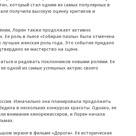
сти», который стал одним из самых популярных в
иале получила высокую оценку критиков и
дении, Лорен также продолжает активно
. Ее роль в пьесе «Собирая пазлы» была отмечена
 лучшая женская роль года. Это событие придало
твердило ее мастерство на сцене.
аться и радовать поклонников новыми ролями. Ее
ее одной из самых успешных актрис своего
Россия. Изначально она планировала продолжить
бедила в нескольких конкурсах красоты. Однако, ее
кли внимание кинорежиссеров, и Лорен начала
льмах.
ьшом экране в фильме «Дорога». Ее историческая