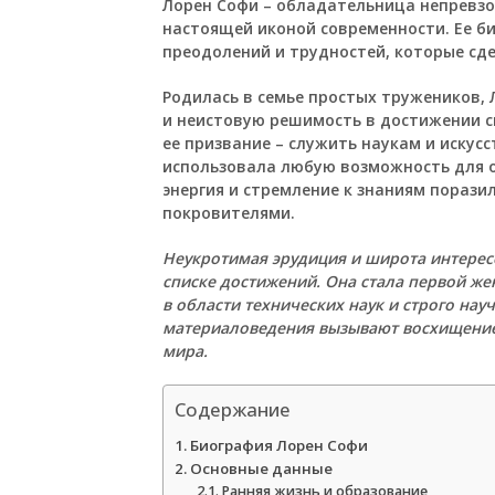
Лорен Софи
– обладательница непревзо
настоящей иконой современности. Ее б
преодолений и трудностей, которые сде
Родилась в семье простых тружеников, 
и неистовую решимость в достижении св
ее призвание – служить наукам и искус
использовала любую возможность для о
энергия и стремление к знаниям порази
покровителями.
Неукротимая эрудиция и широта интерес
списке достижений. Она стала первой ж
в области технических наук и строго нау
материаловедения вызывают восхищение
мира.
Содержание
Биография Лорен Софи
Основные данные
Ранняя жизнь и образование