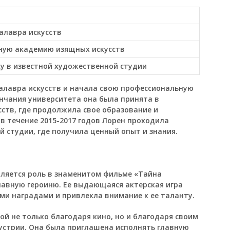
алавра искусств
ную академию изящных искусств
у в известной художественной студии
калавра искусств и начала свою профессиональную
ончания университета она была принята в
тв, где продолжила свое образование и
в течение 2015-2017 годов Лорен проходила
 студии, где получила ценный опыт и знания.
вляется роль в знаменитом фильме «Тайна
лавную героиню. Ее выдающаяся актерская игра
и наградами и привлекла внимание к ее таланту.
ой не только благодаря кино, но и благодаря своим
устрии. Она была приглашена исполнять главную