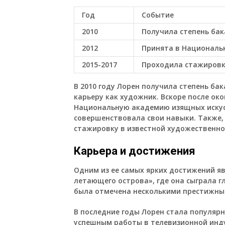
Год
Событие
2010
Получила степень бак
2012
Принята в Националь
2015-2017
Проходила стажировк
В 2010 году Лорен получила степень ба
карьеру как художник. Вскоре после ок
Национальную академию изящных искусс
совершенствовала свои навыки. Также, 
стажировку в известной художественной
Карьера и достижения
Одним из ее самых ярких достижений я
летающего острова», где она сыграла г
была отмечена несколькими престижным
В последние годы Лорен стала популярн
успешным работы в телевизионной инд