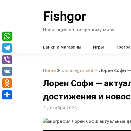
Skip
to
Fishgor
content
Навигация по цифровому миру
WhatsApp
Банки и магазины
Игры
Прогр
Telegram
Viber
Home
Uncategorised
Лорен Софи —
VK
Лорен Софи — актуа
Odnoklassniki
достижения и новос
Отправить
2 декабря 2023