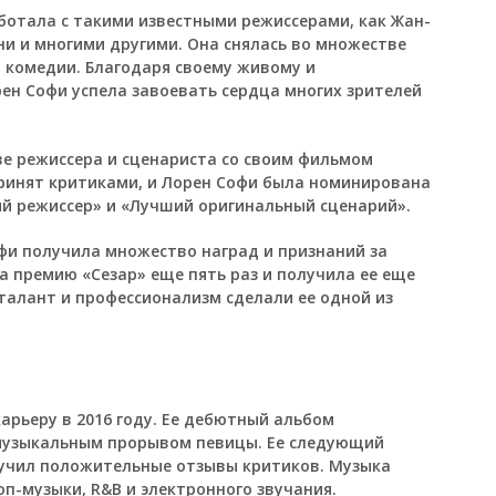
ботала с такими известными режиссерами, как Жан-
ни и многими другими. Она снялась во множестве
 комедии. Благодаря своему живому и
ен Софи успела завоевать сердца многих зрителей
ве режиссера и сценариста со своим фильмом
ринят критиками, и Лорен Софи была номинирована
ий режиссер» и «Лучший оригинальный сценарий».
фи получила множество наград и признаний за
а премию «Сезар» еще пять раз и получила ее еще
е талант и профессионализм сделали ее одной из
арьеру в 2016 году. Ее дебютный альбом
 музыкальным прорывом певицы. Ее следующий
лучил положительные отзывы критиков. Музыка
оп-музыки, R&B и электронного звучания.