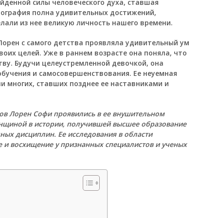
йденной силы человеческого духа, ставшая
иография полна удивительных достижений,
лали из нее великую личность нашего времени.
Лорен с самого детства проявляла удивительный ум
оих целей. Уже в раннем возрасте она поняла, что
ству. Будучи целеустремленной девочкой, она
бучения и самосовершенствования. Ее неуемная
ли многих, ставших позднее ее наставниками и
ов Лорен Софи проявились в ее внушительном
енщиной в истории, получившей высшее образование
чных дисциплин. Ее исследования в области
 и восхищение у признанных специалистов и ученых