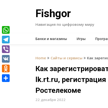
Skip
to
Fishgor
content
Навигация по цифровому миру
WhatsApp
Банки и магазины
Игры
Прогр
Telegram
Viber
Home
Сайты и сервисы
Как зареги
VK
Как зарегистрирова
Odnoklassniki
lk.rt.ru, регистраци
Отправить
Ростелекоме
22 декабря 2022