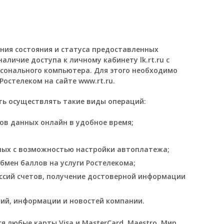
ия состояния и статуса предоставленных
личие доступа к личному кабинету lk.rt.ru с
сонального компьютера. Для этого необходимо
Ростелеком на сайте www.rt.ru.
ь осуществлять такие виды операций:
ов данных онлайн в удобное время;
ых с возможностью настройки автоплатежа;
бмен баллов на услуги Ростелекома;
ссий счетов, получение достоверной информации
ий, информации и новостей компании.
 любые карты Visa и MasterCard, Maestro, Мир.