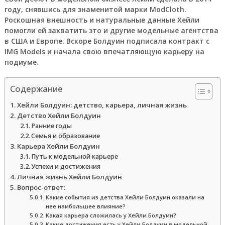
году, снявшись для знаменитой марки ModCloth.
Роскошная внешность и натуральные данные Хейли
помогли ей захватить это и другие модельные агентства
в США и Европе. Вскоре Болдуин подписала контракт с
IMG Models и начала свою впечатляющую карьеру на
подиуме.
Содержание
Хейли Болдуин: детство, карьера, личная жизнь
Детство Хейли Болдуин
Ранние годы
Семья и образование
Карьера Хейли Болдуин
Путь к модельной карьере
Успехи и достижения
Личная жизнь Хейли Болдуин
Вопрос-ответ:
Какие события из детства Хейли Болдуин оказали на
нее наибольшее влияние?
Какая карьера сложилась у Хейли Болдуин?
Какие достижения есть у Хейли Болдуин в модельной