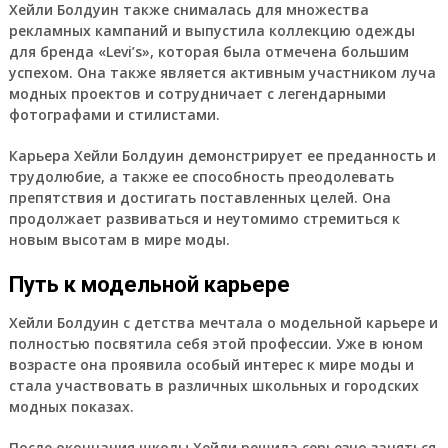
Хейли Болдуин также снималась для множества
рекламных кампаний и выпустила коллекцию одежды
для бренда «Levi’s», которая была отмечена большим
успехом. Она также является активным участником луча
модных проектов и сотрудничает с легендарными
фотографами и стилистами.
Карьера Хейли Болдуин демонстрирует ее преданность и
трудолюбие, а также ее способность преодолевать
препятствия и достигать поставленных целей. Она
продолжает развиваться и неутомимо стремиться к
новым высотам в мире моды.
Путь к модельной карьере
Хейли Болдуин
с детства мечтала о модельной карьере и
полностью посвятила себя этой профессии. Уже в юном
возрасте она проявила особый интерес к мире моды и
стала участвовать в различных школьных и городских
модных показах.
После окончания школы Хейли решила серьезно заняться