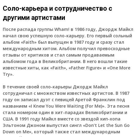
Соло-карьера и сотрудничество с
другими артистами
После распада группы Wham! в 1986 году, Джордж Майкл
начал свою успешную соло-карьеру. Его первый сольный
альбом «Faith» был выпущен в 1987 году и сразу стал
международным хитом. Альбом получил превосходные
отзывы от критиков и стал самым продаваемым
альбомом года в Великобритании. В него вошли такие
известные хиты, как «Faith», «Father Figure» и «One More
Try».
В течение своей соло-карьеры Джордж Майкл
сотрудничал с множеством известных артистов. В 1987
году он записал дуэт с певицей Аретой Франклин под
названием «I Knew You Were Waiting (For Me)». Эта песня
стала номером один в хит-парадах Великобритании и
США. В 1991 году Майкл вместе со звездой хип-хопа
Эльтоном Джоном выпустил сингл «Don’t Let the Sun Go
Down on Me», который также стал международным