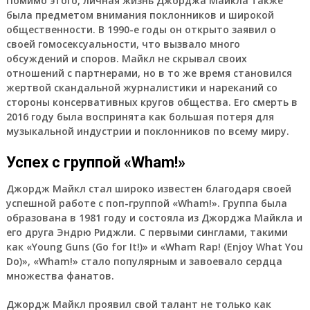
Помимо этого, личная жизнь Джорджа Майкла также
была предметом внимания поклонников и широкой
общественности. В 1990-е годы он открыто заявил о
своей гомосексуальности, что вызвало много
обсуждений и споров. Майкл не скрывал своих
отношений с партнерами, но в то же время становился
жертвой скандальной журналистики и нареканий со
стороны консервативных кругов общества. Его смерть в
2016 году была воспринята как большая потеря для
музыкальной индустрии и поклонников по всему миру.
Успех с группой «Wham!»
Джордж Майкл
стал широко известен благодаря своей
успешной работе с поп-группой «Wham!». Группа была
образована в 1981 году и состояла из Джорджа Майкла и
его друга Эндрю Риджли. С первыми синглами, такими
как «Young Guns (Go for It!)» и «Wham Rap! (Enjoy What You
Do)», «Wham!» стало популярным и завоевало сердца
множества фанатов.
Джордж Майкл
проявил свой талант не только как