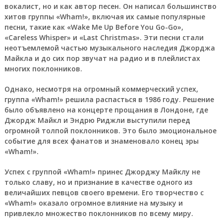
вокалист, но и как автор песен. Он написал большинство
хитов группы «Wham!», включая их самые популярные
песни, такие как «Wake Me Up Before You Go-Go»,
«Careless Whisper» и «Last Christmas». Эти песни стали
неотъемлемой частью музыкального наследия Джорджа
Майкла и до сих пор звучат на радио и в плейлистах
многих поклонников.
Однако, несмотря на огромный коммерческий успех,
группа «Wham!» решила распасться в 1986 году. Решение
было объявлено на концерте прощания в Лондоне, где
Джордж Майкл и Эндрю Риджли выступили перед
огромной толпой поклонников. Это было эмоциональное
событие для всех фанатов и знаменовало конец эры
«Wham!».
Успех с группой «Wham!»
принес Джорджу Майклу не
только славу, но и признание в качестве одного из
величайших певцов своего времени. Его творчество с
«Wham!» оказало огромное влияние на музыку и
привлекло множество поклонников по всему миру.