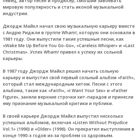
певец, автор песен и продюсер, смогший завоевать
мировую популярность и стать иконой музыкальной
индустрии.
Джордж Майкл начал свою музыкальную карьеру вместе
с Андрю Риджли в группе Wham!, которую они основали в
1981 году. Они выпустили такие успешные песни, как
«Wake Me Up Before You Go-Go», «Careless Whisper» и «Last
Christmas». Успех Wham! привел к успеху их сольной
карьеры.
В 1987 году Джордж Майкл решил начать сольную
карьеру и выпустил свой первый сольный альбом «Faith»,
который стал международным хитом. Песни с этого
альбома, такие как «Faith», «I Want Your Sex» и «Father
Figure», заняли верхние строчки хит-парадов и принесли
ему признание музыкальной критики и публики.
В своей карьере Джордж Майкл выпустил несколько
успешных альбомов, включая «Listen Without Prejudice
Vol.1» (1990) и «Older» (1996). Он прекратил выступления в
конце 1990-х годов из-за проблем со здоровьем.