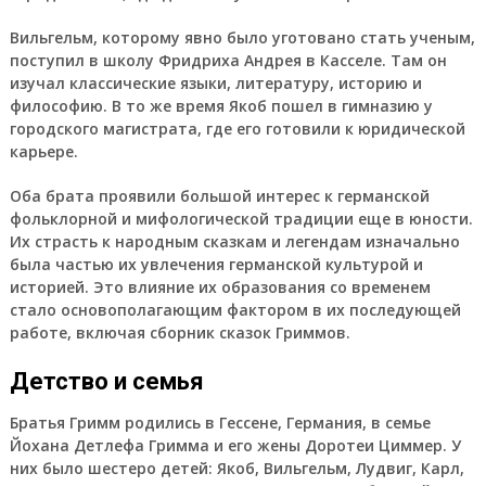
Вильгельм, которому явно было уготовано стать ученым,
поступил в школу Фридриха Андрея в Касселе. Там он
изучал классические языки, литературу, историю и
философию. В то же время Якоб пошел в гимназию у
городского магистрата, где его готовили к юридической
карьере.
Оба брата проявили большой интерес к германской
фольклорной и мифологической традиции еще в юности.
Их страсть к народным сказкам и легендам изначально
была частью их увлечения германской культурой и
историей. Это влияние их образования со временем
стало основополагающим фактором в их последующей
работе, включая сборник сказок Гриммов.
Детство и семья
Братья Гримм родились в Гессене, Германия, в семье
Йохана Детлефа Гримма и его жены Доротеи Циммер. У
них было шестеро детей: Якоб, Вильгельм, Лудвиг, Карл,