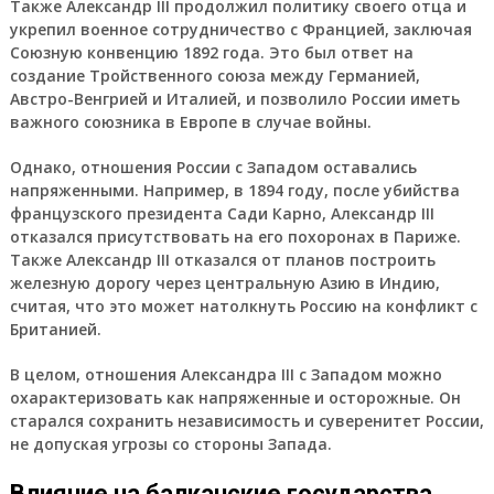
Также Александр III продолжил политику своего отца и
укрепил военное сотрудничество с Францией, заключая
Союзную конвенцию 1892 года. Это был ответ на
создание Тройственного союза между Германией,
Австро-Венгрией и Италией, и позволило России иметь
важного союзника в Европе в случае войны.
Однако, отношения России с Западом оставались
напряженными. Например, в 1894 году, после убийства
французского президента Сади Карно, Александр III
отказался присутствовать на его похоронах в Париже.
Также Александр III отказался от планов построить
железную дорогу через центральную Азию в Индию,
считая, что это может натолкнуть Россию на конфликт с
Британией.
В целом, отношения Александра III с Западом можно
охарактеризовать как напряженные и осторожные. Он
старался сохранить независимость и суверенитет России,
не допуская угрозы со стороны Запада.
Влияние на балканские государства