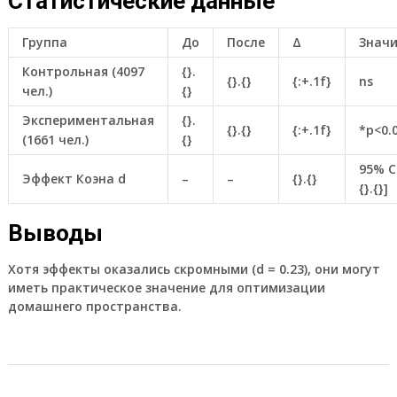
Статистические данные
Группа
До
После
Δ
Знач
Контрольная (4097
{}.
{}.{}
{:+.1f}
ns
чел.)
{}
Экспериментальная
{}.
{}.{}
{:+.1f}
*p<0.0
(1661 чел.)
{}
95% CI
Эффект Коэна d
–
–
{}.{}
{}.{}]
Выводы
Хотя эффекты оказались скромными (d = 0.23), они могут
иметь практическое значение для оптимизации
домашнего пространства.